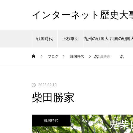
インターネット歴史大
戦国時代
上杉軍団
九州の戦国大
四国の戦国
名
名
ブログ
戦国時代
柴田勝家
2023.02.19
柴田勝家
戦国時代