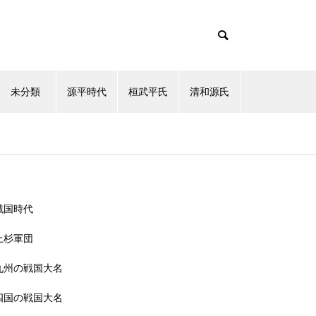
未分類
源平時代
桓武平氏
清和源氏
戦国時代
上杉軍団
九州の戦国大名
四国の戦国大名