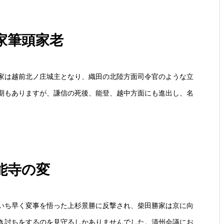
家筆頭家老
は越前北ノ庄城主となり、織田の北陸方面司令官のような立
期もありますが、謙信の死後、能登、越中方面にも進出し、名
能寺の変
ち早く変事を悟った上杉景勝に反撃され、柴田勝家は京に向
き討ちをするのを見守るしかありませんでした。清州会議にお