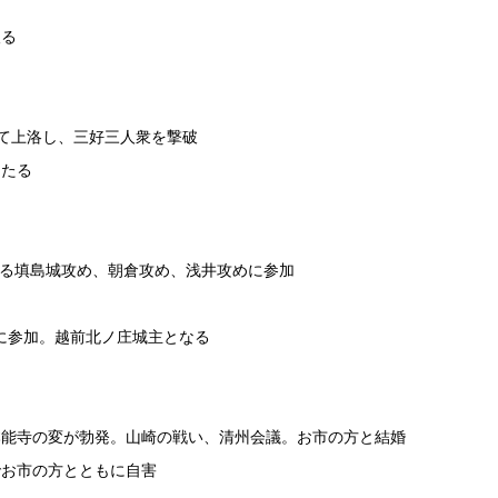
取る
して上洛し、三好三人衆を撃破
あたる
こもる填島城攻め、朝倉攻め、浅井攻めに参加
いに参加。越前北ノ庄城主となる
中、本能寺の変が勃発。山崎の戦い、清州会議。お市の方と結婚
城でお市の方とともに自害