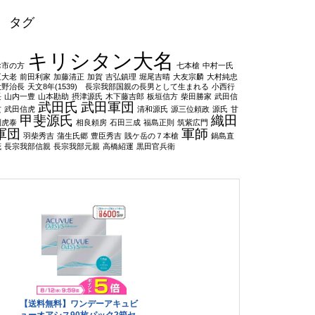
タグ
キリシタン大名
お市の方
七本槍
中村一氏
五大老
前田利家
加藤清正
加賀
吉弘鎮理
堀尾吉晴
大友宗麟
大村純忠
大野治長
天文8年(1539) 長宗我部国親の長男として生まれる
小西行
長
山内一豊
山本勘助
摂津源氏
木下藤吉郎
板垣信方
柴田勝家
武田信
武田氏
武田軍団
玄
武田信虎
清和源氏
源三位頼政
源氏
甘
甲斐源氏
織田
利虎泰
相良頼房
石田三成
福島正則
筑紫広門
軍団
軍師
羽柴秀吉
蒲生氏郷
豊臣秀吉
賎ケ岳の７本槍
鍋島直
茂
長宗我部信親
長宗我部元親
高橋紹運
黒田官兵衛