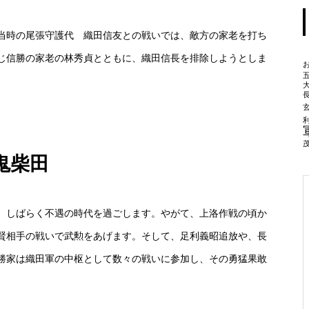
時の尾張守護代 織田信友との戦いでは、敵方の家老を打ち
じ信勝の家老の林秀貞とともに、織田信長を排除しようとしま
。
鬼柴田
しばらく不遇の時代を過ごします。やがて、上洛作戦の頃か
賢相手の戦いで武勲をあげます。そして、足利義昭追放や、長
勝家は織田軍の中枢として数々の戦いに参加し、その勇猛果敢