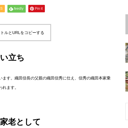
SS
feedly
Pin it
トルとURLをコピーする
生い立ち
ます。織田信長の父親の織田信秀に仕え、信秀の織田本家乗
われます。
の家老として