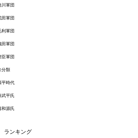
徳川軍団
武田軍団
毛利軍団
織田軍団
豊臣軍団
未分類
源平時代
桓武平氏
清和源氏
ランキング