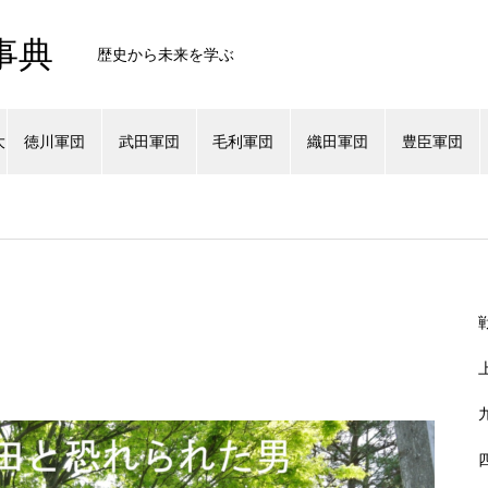
事典
歴史から未来を学ぶ
大
徳川軍団
武田軍団
毛利軍団
織田軍団
豊臣軍団