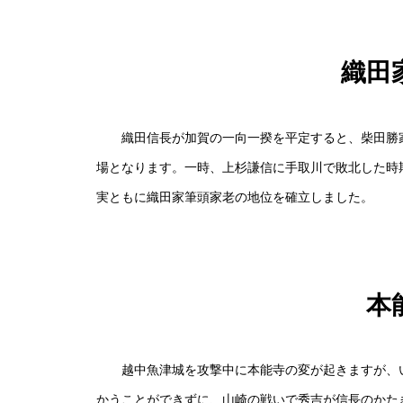
織田
織田信長が加賀の一向一揆を平定すると、柴田勝家
場となります。一時、上杉謙信に手取川で敗北した時
実ともに織田家筆頭家老の地位を確立しました。
本
越中魚津城を攻撃中に本能寺の変が起きますが、い
かうことができずに、山崎の戦いで秀吉が信長のかた