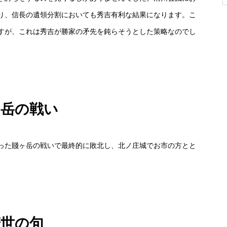
り、信長の遺領分割においても秀吉有利な結果になります。こ
すが、これは秀吉が勝家の矛先を鈍らそうとした策略なのでし
ヶ岳の戦い
た賤ヶ岳の戦いで最終的に敗北し、北ノ庄城でお市の方とと
辞世の句