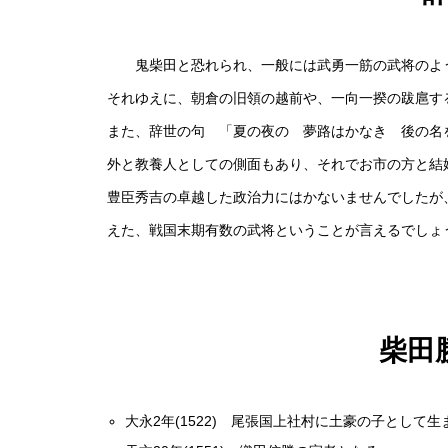
鬼柴田と恐れられ、一般には武勇一筋の武将のよう
それゆえに、朝倉の旧領の越前や、一向一揆の跋扈す
また、辞世の句 「夏の夜の 夢路はかなき 後の名
外と教養人としての側面もあり、それでお市の方と結
豊臣秀吉の卓越した政治力にはかないませんでしたが
えた、戦国末期有数の武将ということが言えるでしょ
柴田
大永2年(1522) 尾張国上社村に土豪の子として生