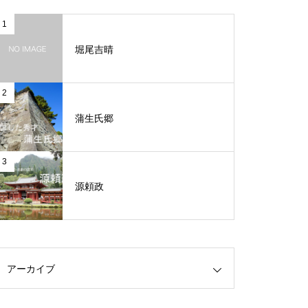
1
堀尾吉晴
2
蒲生氏郷
3
源頼政
アーカイブ