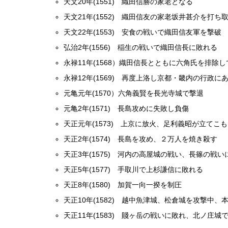
天文20年(1551) 織田信勝の家老となる
天文21年(1552) 織田信友の家老坂井甚介を打ち
天文22年(1553) 安食の戦いで織田信友軍を撃破
弘治2年(1556) 稲生の戦いで織田信長に敗れる
永禄11年(1568）織田信長とともに六角氏を排除
永禄12年(1569) 再度上洛し京都・畿内の行政に
元亀元年(1570）六角義賢を長光寺城で撃退
元亀2年(1571) 長島攻めに失敗し負傷
天正元年(1573) 上京に放火、足利義昭が立て
天正2年(1574) 長島を攻め、２万人を焼き殺す
天正3年(1575) 河内の高屋城の戦い、長篠の戦
天正5年(1577) 手取川で上杉謙信に敗れる
天正8年(1580) 加賀一向一揆を制圧
天正10年(1582) 越中魚津城、松倉城を攻撃
天正11年(1583) 賤ヶ岳の戦いに敗れ、北ノ庄