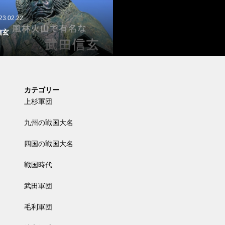
23.02.22
信玄
カテゴリー
上杉軍団
九州の戦国大名
四国の戦国大名
戦国時代
武田軍団
毛利軍団