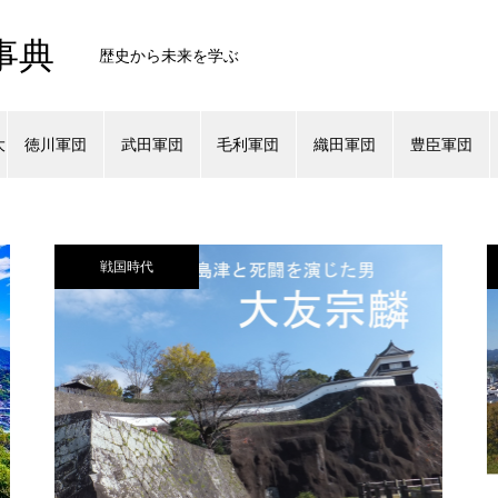
事典
歴史から未来を学ぶ
大
徳川軍団
武田軍団
毛利軍団
織田軍団
豊臣軍団
戦国時代